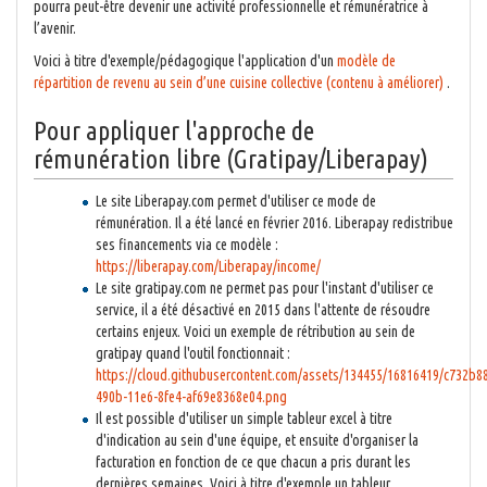
pourra peut-être devenir une activité professionnelle et rémunératrice à
l’avenir.
Voici à titre d'exemple/pédagogique l'application d'un
modèle de
répartition de revenu au sein d’une cuisine collective (contenu à améliorer)
.
Pour appliquer l'approche de
rémunération libre (Gratipay/Liberapay)
Le site Liberapay.com permet d'utiliser ce mode de
rémunération. Il a été lancé en février 2016. Liberapay redistribue
ses financements via ce modèle :
https://liberapay.com/Liberapay/income/
Le site gratipay.com ne permet pas pour l'instant d'utiliser ce
service, il a été désactivé en 2015 dans l'attente de résoudre
certains enjeux. Voici un exemple de rétribution au sein de
gratipay quand l'outil fonctionnait :
https://cloud.githubusercontent.com/assets/134455/16816419/c732b8
490b-11e6-8fe4-af69e8368e04.png
Il est possible d'utiliser un simple tableur excel à titre
d'indication au sein d'une équipe, et ensuite d'organiser la
facturation en fonction de ce que chacun a pris durant les
dernières semaines. Voici à titre d'exemple un tableur