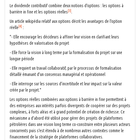
Le dividende contributif combine deux notions d'options : les options à
[3]
barrière in fine et les options réelles
.
Un article wikipédia relatif aux options décrit les avantages de l'option
[4]
réelle
:
"- Elle encourage les décideurs à affiner leur vision en clarifiant leurs
hypothèses de valorisation du projet
- Elle force la vision à long terme par la formalisation du projet sur une
longue période
- Elle requiert un travail collaboratif, par le processus de formalisation
détaillé émanant d’un consensus managérial et opérationnel
- Elle interroge sur les sources d’incertitude et leur impact sur la valeur
créée par le projet."
Les options réelles combinées aux options à barrière in fine permettent à
des entreprises aux intérêts parfois divergents de coopérer sur des projets
complexes, à forts aléas et à grand potentiel de création de richesse. Ce
mécanisme a d'abord été utilisé pour gérer des projets de plateformes
pétrolières dans une vision long terme co-construire entre plusieurs acteurs
concurrents puis s'est étendu à de nombreux autres contextes comme le
financement de la stratégie de plateformes collaboratives.