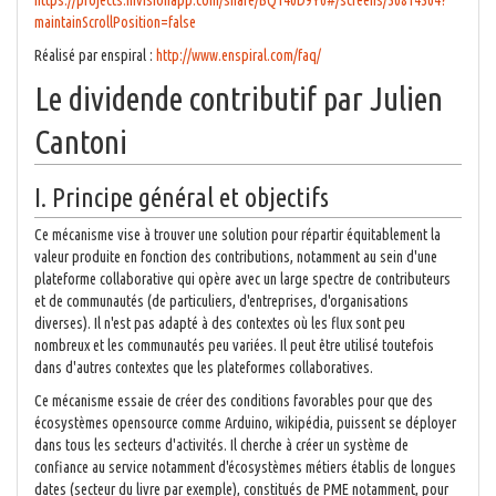
https://projects.invisionapp.com/share/BQ140D9Y6#/screens/30814364?
maintainScrollPosition=false
Réalisé par enspiral :
http://www.enspiral.com/faq/
Le dividende contributif par Julien
Cantoni
I. Principe général et objectifs
Ce mécanisme vise à trouver une solution pour répartir équitablement la
valeur produite en fonction des contributions, notamment au sein d'une
plateforme collaborative qui opère avec un large spectre de contributeurs
et de communautés (de particuliers, d'entreprises, d'organisations
diverses). Il n'est pas adapté à des contextes où les flux sont peu
nombreux et les communautés peu variées. Il peut être utilisé toutefois
dans d'autres contextes que les plateformes collaboratives.
Ce mécanisme essaie de créer des conditions favorables pour que des
écosystèmes opensource comme Arduino, wikipédia, puissent se déployer
dans tous les secteurs d'activités. Il cherche à créer un système de
confiance au service notamment d'écosystèmes métiers établis de longues
dates (secteur du livre par exemple), constitués de PME notamment, pour