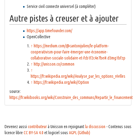
Service civil connecte universel (à compléter)
Autre pistes à creuser et à ajouter
https://app.timefounder.com/
OpenCollective
↑
https://medium.com/@cantonijulien/le-platform-
cooperativism-pour-faire-émerger-une-économie-
collaborative-sociale-solidaire-et-fcb1f2c4e7be#.d3mg1bfzp
↑
http://unisson.co/common
↑
https://fr.wikipedia.org/wiki/Analyse_par_les_options_réelles
↑
https://fr.wikipedia.org/wiki/Option
source:
https://fr.wikibooks.org/wiki/Construire_des_communs/Repartir_le_financement
Devenez aussi
contributeur
à Unisson en rejoignant
la discussion
- Contenus sous
licence libre
CC BY-SA 4.0
et logiciel sous
AGPL (Github)