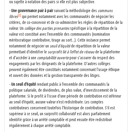
ou sujette à notation des pairs si elle est plus subjective.
-
Une gouvernance pair à pair
suivant la méthodologie des
communs
[2]
libres
qui permet notamment avec les communautés de négocier les
critères, de co-concevoir et de co-administrer les règles de répartition de la
valeur. Un
collège des parties prenantes
spécifique à la répartition de la
valeur est constitué avec l'ensemble des communautés (nomination
méritocratique contributive, tirage au sort...). Cette instance permet
notamment de négocier un
seuil d'équité
de répartition de la valeur
permettant d'identifier le
surprofit lié à l'effet de réseau
de la plateforme
et d'accéder à une
comptabilité ouverte
pour s'assurer du respect des
engagements par les dirigeants de la plateforme. D'autres collèges
peuvent également être constitués notamment concernant l'usage éthique
et ouvert des données et la gestion transparente des litiges.
-
Un seuil d'équité
rendant public à l'ensemble des communautés la
politique salariale, de dividendes, de plus value, d'investissement de la
plateforme. Si le profit à l'issue d'une période de contribution est inférieur
au seuil d'équité, aucune valeur n'est redistribuée. Les comptes
contributeurs conservent toutefois l'historique de contribution. S'il est
supérieur à ce seuil, un surprofit collaboratif est alors parfaitement
identifié grâce à un arrêté comptable et peut ensuite être redistribué
régulièrement à chaque arrêté comptable.