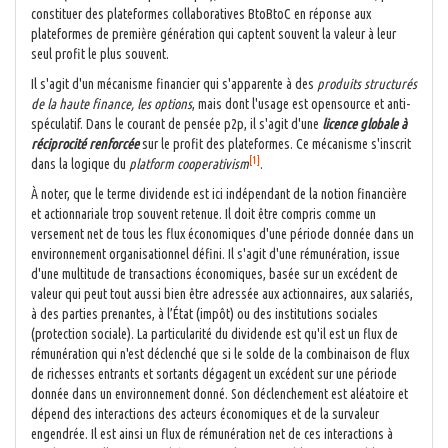
constituer des plateformes collaboratives BtoBtoC en réponse aux
plateformes de première génération qui captent souvent la valeur à leur
seul profit le plus souvent.
Il s'agit d'un mécanisme financier qui s'apparente à des
produits structurés
de la haute finance, les options
, mais dont l'usage est opensource et anti-
spéculatif. Dans le courant de pensée p2p, il s'agit d'une
licence globale à
réciprocité renforcée
sur le profit des plateformes. Ce mécanisme s'inscrit
[1]
dans la logique du
platform cooperativism
.
À noter, que le terme dividende est ici indépendant de la notion financière
et actionnariale trop souvent retenue. Il doit être compris comme un
versement net de tous les flux économiques d'une période donnée dans un
environnement organisationnel défini. Il s'agit d'une rémunération, issue
d'une multitude de transactions économiques, basée sur un excédent de
valeur qui peut tout aussi bien être adressée aux actionnaires, aux salariés,
à des parties prenantes, à l’État (impôt) ou des institutions sociales
(protection sociale). La particularité du dividende est qu'il est un flux de
rémunération qui n'est déclenché que si le solde de la combinaison de flux
de richesses entrants et sortants dégagent un excédent sur une période
donnée dans un environnement donné. Son déclenchement est aléatoire et
dépend des interactions des acteurs économiques et de la survaleur
engendrée. Il est ainsi un flux de rémunération net de ces interactions à