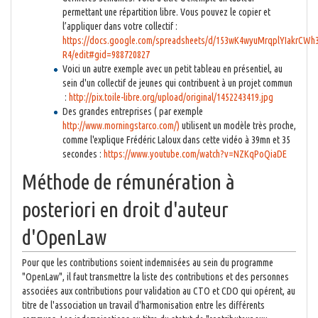
permettant une répartition libre. Vous pouvez le copier et
l’appliquer dans votre collectif :
https://docs.google.com/spreadsheets/d/153wK4wyuMrqplYIakrCWh
R4/edit#gid=988720827
Voici un autre exemple avec un petit tableau en présentiel, au
sein d'un collectif de jeunes qui contribuent à un projet commun
:
http://pix.toile-libre.org/upload/original/1452243419.jpg
Des grandes entreprises ( par exemple
http://www.morningstarco.com/)
utilisent un modèle très proche,
comme l'explique Frédéric Laloux dans cette vidéo à 39mn et 35
secondes :
https://www.youtube.com/watch?v=NZKqPoQiaDE
Méthode de rémunération à
posteriori en droit d'auteur
d'OpenLaw
Pour que les contributions soient indemnisées au sein du programme
"OpenLaw", il faut transmettre la liste des contributions et des personnes
associées aux contributions pour validation au CTO et CDO qui opérent, au
titre de l'association un travail d'harmonisation entre les différents