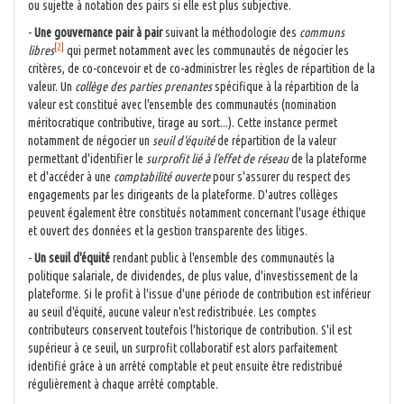
ou sujette à notation des pairs si elle est plus subjective.
-
Une gouvernance pair à pair
suivant la méthodologie des
communs
[2]
libres
qui permet notamment avec les communautés de négocier les
critères, de co-concevoir et de co-administrer les règles de répartition de la
valeur. Un
collège des parties prenantes
spécifique à la répartition de la
valeur est constitué avec l'ensemble des communautés (nomination
méritocratique contributive, tirage au sort...). Cette instance permet
notamment de négocier un
seuil d'équité
de répartition de la valeur
permettant d'identifier le
surprofit lié à l'effet de réseau
de la plateforme
et d'accéder à une
comptabilité ouverte
pour s'assurer du respect des
engagements par les dirigeants de la plateforme. D'autres collèges
peuvent également être constitués notamment concernant l'usage éthique
et ouvert des données et la gestion transparente des litiges.
-
Un seuil d'équité
rendant public à l'ensemble des communautés la
politique salariale, de dividendes, de plus value, d'investissement de la
plateforme. Si le profit à l'issue d'une période de contribution est inférieur
au seuil d'équité, aucune valeur n'est redistribuée. Les comptes
contributeurs conservent toutefois l'historique de contribution. S'il est
supérieur à ce seuil, un surprofit collaboratif est alors parfaitement
identifié grâce à un arrêté comptable et peut ensuite être redistribué
régulièrement à chaque arrêté comptable.