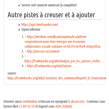
Service civil connecte universel (à compléter)
Autre pistes à creuser et à ajouter
https://app.timefounder.com/
OpenCollective
↑
https://medium.com/@cantonijulien/le-platform-
cooperativism-pour-faire-émerger-une-économie-
collaborative-sociale-solidaire-et-fcb1f2c4e7be#.d3mg1bfzp
↑
http://unisson.co/common
↑
https://fr.wikipedia.org/wiki/Analyse_par_les_options_réelles
↑
https://fr.wikipedia.org/wiki/Option
source:
https://fr.wikibooks.org/wiki/Construire_des_communs/Repartir_le_financement
Devenez aussi
contributeur
à Unisson en rejoignant
la discussion
- Contenus sous
licence libre
CC BY-SA 4.0
et logiciel sous
AGPL (Github)