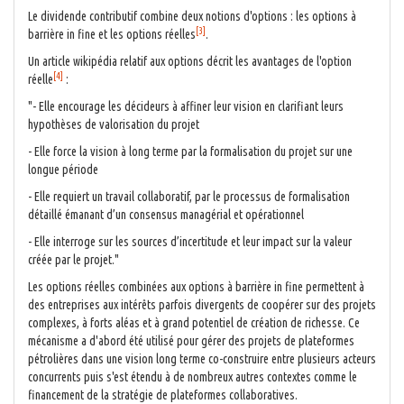
Le dividende contributif combine deux notions d'options : les options à
[3]
barrière in fine et les options réelles
.
Un article wikipédia relatif aux options décrit les avantages de l'option
[4]
réelle
:
"- Elle encourage les décideurs à affiner leur vision en clarifiant leurs
hypothèses de valorisation du projet
- Elle force la vision à long terme par la formalisation du projet sur une
longue période
- Elle requiert un travail collaboratif, par le processus de formalisation
détaillé émanant d’un consensus managérial et opérationnel
- Elle interroge sur les sources d’incertitude et leur impact sur la valeur
créée par le projet."
Les options réelles combinées aux options à barrière in fine permettent à
des entreprises aux intérêts parfois divergents de coopérer sur des projets
complexes, à forts aléas et à grand potentiel de création de richesse. Ce
mécanisme a d'abord été utilisé pour gérer des projets de plateformes
pétrolières dans une vision long terme co-construire entre plusieurs acteurs
concurrents puis s'est étendu à de nombreux autres contextes comme le
financement de la stratégie de plateformes collaboratives.