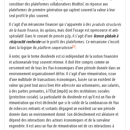
constituer des plateformes collaboratives BtoBtoC en réponse aux
plateformes de première génération qui captent souvent la valeur à leur
seul profit le plus souvent.
Il s'agit d'un mécanisme financier qui s'apparente à des
produits structurés
de la haute finance, les options
, mais dont l'usage est opensource et anti-
spéculatif. Dans le courant de pensée p2p, il s'agit d'une
licence globale à
réciprocité renforcée
sur le profit des plateformes. Ce mécanisme s'inscrit
[1]
dans la logique du
platform cooperativism
.
À noter, que le terme dividende est ici indépendant de la notion financière
et actionnariale trop souvent retenue. Il doit être compris comme un
versement net de tous les flux économiques d'une période donnée dans un
environnement organisationnel défini. Il s'agit d'une rémunération, issue
d'une multitude de transactions économiques, basée sur un excédent de
valeur qui peut tout aussi bien être adressée aux actionnaires, aux salariés,
à des parties prenantes, à l’État (impôt) ou des institutions sociales
(protection sociale). La particularité du dividende est qu'il est un flux de
rémunération qui n'est déclenché que si le solde de la combinaison de flux
de richesses entrants et sortants dégagent un excédent sur une période
donnée dans un environnement donné. Son déclenchement est aléatoire et
dépend des interactions des acteurs économiques et de la survaleur
engendrée. Il est ainsi un flux de rémunération net de ces interactions à