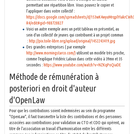
permettant une répartition libre. Vous pouvez le copier et
l’appliquer dans votre collectif :
https://docs.google.com/spreadsheets/d/153wK4wyuMrqplYIakrCWh
R4/edit#gid=988720827
Voici un autre exemple avec un petit tableau en présentiel, au
sein d'un collectif de jeunes qui contribuent à un projet commun
:
http://pix.toile-libre.org/upload/original/1452243419.jpg
Des grandes entreprises ( par exemple
http://www.morningstarco.com/)
utilisent un modèle très proche,
comme l'explique Frédéric Laloux dans cette vidéo à 39mn et 35
secondes :
https://www.youtube.com/watch?v=NZKqPoQiaDE
Méthode de rémunération à
posteriori en droit d'auteur
d'OpenLaw
Pour que les contributions soient indemnisées au sein du programme
"OpenLaw", il faut transmettre la liste des contributions et des personnes
associées aux contributions pour validation au CTO et CDO qui opérent, au
titre de l'association un travail d'harmonisation entre les différents