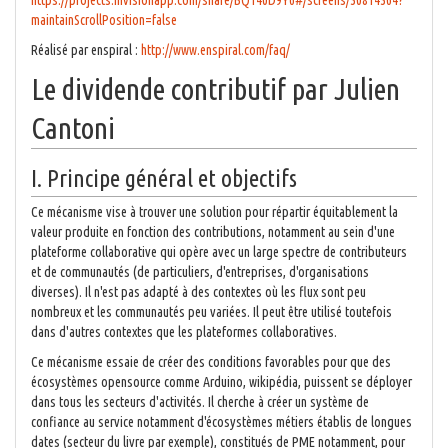
https://projects.invisionapp.com/share/BQ140D9Y6#/screens/30814364?
maintainScrollPosition=false
Réalisé par enspiral :
http://www.enspiral.com/faq/
Le dividende contributif par Julien
Cantoni
I. Principe général et objectifs
Ce mécanisme vise à trouver une solution pour répartir équitablement la
valeur produite en fonction des contributions, notamment au sein d'une
plateforme collaborative qui opère avec un large spectre de contributeurs
et de communautés (de particuliers, d'entreprises, d'organisations
diverses). Il n'est pas adapté à des contextes où les flux sont peu
nombreux et les communautés peu variées. Il peut être utilisé toutefois
dans d'autres contextes que les plateformes collaboratives.
Ce mécanisme essaie de créer des conditions favorables pour que des
écosystèmes opensource comme Arduino, wikipédia, puissent se déployer
dans tous les secteurs d'activités. Il cherche à créer un système de
confiance au service notamment d'écosystèmes métiers établis de longues
dates (secteur du livre par exemple), constitués de PME notamment, pour