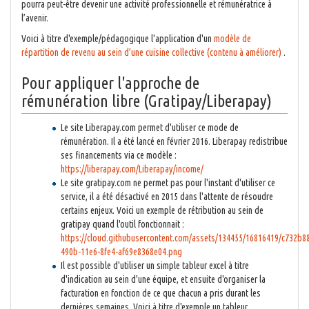
pourra peut-être devenir une activité professionnelle et rémunératrice à
l’avenir.
Voici à titre d'exemple/pédagogique l'application d'un
modèle de
répartition de revenu au sein d’une cuisine collective (contenu à améliorer)
.
Pour appliquer l'approche de
rémunération libre (Gratipay/Liberapay)
Le site Liberapay.com permet d'utiliser ce mode de
rémunération. Il a été lancé en février 2016. Liberapay redistribue
ses financements via ce modèle :
https://liberapay.com/Liberapay/income/
Le site gratipay.com ne permet pas pour l'instant d'utiliser ce
service, il a été désactivé en 2015 dans l'attente de résoudre
certains enjeux. Voici un exemple de rétribution au sein de
gratipay quand l'outil fonctionnait :
https://cloud.githubusercontent.com/assets/134455/16816419/c732b8
490b-11e6-8fe4-af69e8368e04.png
Il est possible d'utiliser un simple tableur excel à titre
d'indication au sein d'une équipe, et ensuite d'organiser la
facturation en fonction de ce que chacun a pris durant les
dernières semaines. Voici à titre d'exemple un tableur