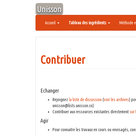
Aller
Unisson
au
contenu
Accueil
Tableau des ingrédients
Méthode e
Contribuer
Echanger
Rejoignez
la liste de discussion
(
voir les archives
) po
unisson@lists.unisson.co)
Contribuer aux ressources existantes directement
sur
Agir
Pour connaitre les travaux en cours ou envisagés, cons