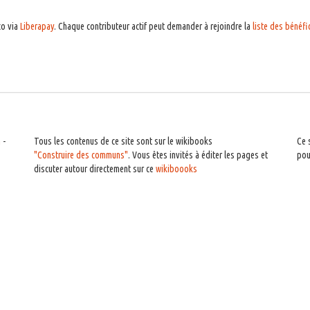
co via
Liberapay
. Chaque contributeur actif peut demander à rejoindre la
liste des bénéfi
n
-
Tous les contenus de ce site sont sur le wikibooks
Ce 
"Construire des communs"
. Vous êtes invités à éditer les pages et
po
discuter autour directement sur ce
wikiboooks