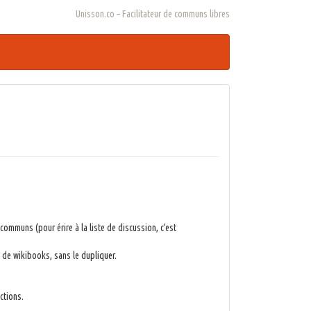
Unisson.co – Facilitateur de communs libres
communs (pour érire à la liste de discussion, c’est
u de wikibooks, sans le dupliquer.
ctions.