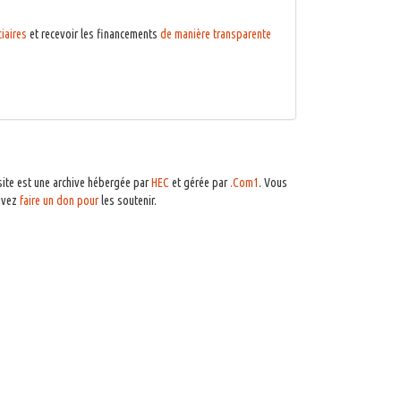
ciaires
et recevoir les financements
de manière transparente
site est une archive hébergée par
HEC
et gérée par
.Com1
. Vous
uvez
faire un don pour
les soutenir.