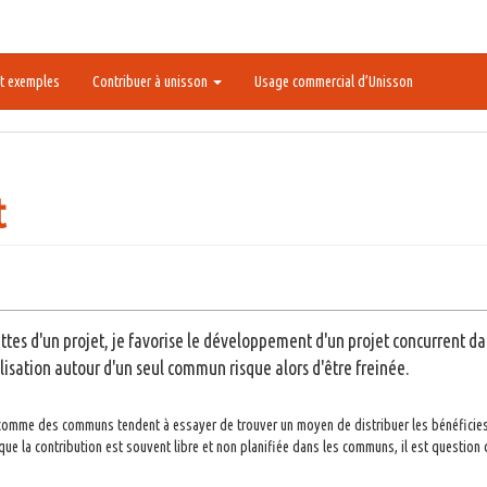
t exemples
Contribuer à unisson
Usage commercial d’Unisson
t
cettes d'un projet, je favorise le développement d'un projet concurrent da
lisation autour d'un seul commun risque alors d'être freinée.
comme des communs tendent à essayer de trouver un moyen de distribuer les bénéficies d
 que la contribution est souvent libre et non planifiée dans les communs, il est questio