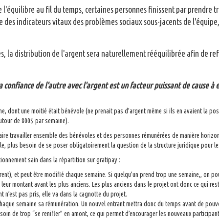
 l'équilibre au fil du temps, certaines personnes finissent par prendre 
 des indicateurs vitaux des problèmes sociaux sous-jacents de l'équipe, 
s, la distribution de l'argent sera naturellement rééquilibrée afin de ref
a confiance de l'autre avec l'argent est un facteur puissant de cause à e
, dont une moitié était bénévole (ne prenait pas d'argent même si ils en avaient la possi
 autour de 800$ par semaine).
à faire travailler ensemble des bénévoles et des personnes rémunérées de manière horizo
èle, plus besoin de se poser obligatoirement la question de la structure juridique pour 
ionnement sain dans la répartition sur gratipay :
nt), et peut être modifié chaque semaine. Si quelqu’un prend trop une semaine,, on pour
t leur montant avant les plus anciens. Les plus anciens dans le projet ont donc ce qui re
nt n’est pas pris, elle va dans la cagnotte du projet.
chaque semaine sa rémunération. Un nouvel entrant mettra donc du temps avant de pou
oin de trop “se renifler” en amont, ce qui permet d’encourager les nouveaux participant