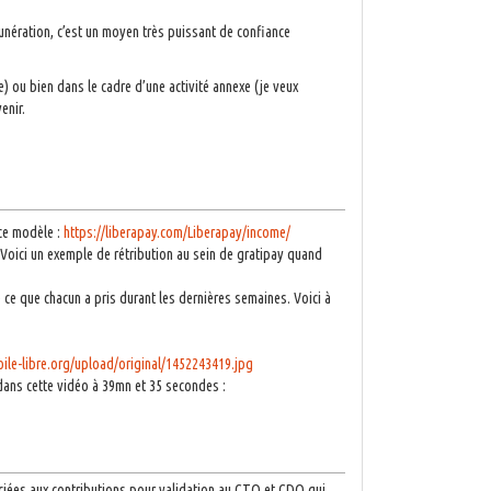
émunération, c’est un moyen très puissant de confiance
e) ou bien dans le cadre d’une activité annexe (je veux
enir.
 ce modèle :
https://liberapay.com/Liberapay/income/
x. Voici un exemple de rétribution au sein de gratipay quand
de ce que chacun a pris durant les dernières semaines. Voici à
toile-libre.org/upload/original/1452243419.jpg
dans cette vidéo à 39mn et 35 secondes :
ciées aux contributions pour validation au CTO et CDO qui