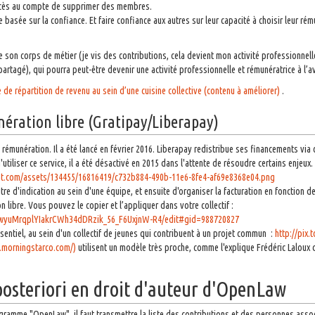
accès au compte de supprimer des membres.
e basée sur la confiance. Et faire confiance aux autres sur leur capacité à choisir leur r
de son corps de métier (je vis des contributions, cela devient mon activité professionnell
artagé), qui pourra peut-être devenir une activité professionnelle et rémunératrice à l’av
de répartition de revenu au sein d’une cuisine collective (contenu à améliorer)
.
ération libre (Gratipay/Liberapay)
rémunération. Il a été lancé en février 2016. Liberapay redistribue ses financements via
'utiliser ce service, il a été désactivé en 2015 dans l'attente de résoudre certains enjeu
ent.com/assets/134455/16816419/c732b884-490b-11e6-8fe4-af69e8368e04.png
 titre d'indication au sein d'une équipe, et ensuite d'organiser la facturation en fonction 
n libre. Vous pouvez le copier et l’appliquer dans votre collectif :
4wyuMrqplYIakrCWh34dDRzik_56_F6UxjnW-R4/edit#gid=988720827
sentiel, au sein d'un collectif de jeunes qui contribuent à un projet commun :
http://pix.
.morningstarco.com/)
utilisent un modèle très proche, comme l'explique Frédéric Laloux 
osteriori en droit d'auteur d'OpenLaw
gramme "OpenLaw", il faut transmettre la liste des contributions et des personnes asso