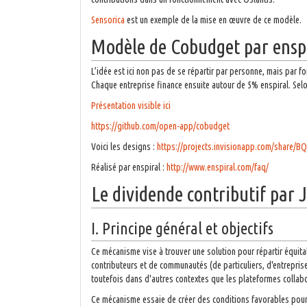
Sensorica
est un exemple de la mise en œuvre de ce modèle.
Modèle de Cobudget par ensp
L’idée est ici non pas de se répartir par personne, mais par f
Chaque entreprise finance ensuite autour de 5% enspiral. Selon
Présentation visible ici
https://github.com/open-app/cobudget
Voici les designs :
https://projects.invisionapp.com/share/B
Réalisé par enspiral :
http://www.enspiral.com/faq/
Le dividende contributif par 
I. Principe général et objectifs
Ce mécanisme vise à trouver une solution pour répartir équita
contributeurs et de communautés (de particuliers, d'entreprise
toutefois dans d'autres contextes que les plateformes collabo
Ce mécanisme essaie de créer des conditions favorables pour