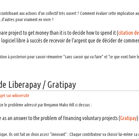
ontribuant aux actions d'un collectif très ouvert ? Comment évaluer cette implication au
 d’autres pour vraiment en vivre ?
ware project to get money than it is to decide how to spend it (
citation d
de logiciel libre à succès de recevoir de l'argent que de décider de commen
tion à posteriori pour savoir rémunérer “sans savoir qui va faire” et “ce que vont faire 
de Liberapay / Gratipay
ujet sur wikiversité
artie le problème adressé par Benjamin Mako Hill ci dessus :
as an answer to the problem of financing voluntary projects (
Gratipay
)
ue. Ils ont fait un choix assez “innovant” : Chaque contributeur va choisir lui-même sa