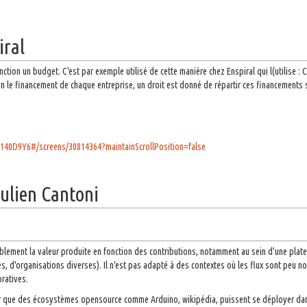
iral
onction un budget. C'est par exemple utilisé de cette manière chez Enspiral qui l(utilise
 le financement de chaque entreprise, un droit est donné de répartir ces financements sur
Q140D9Y6#/screens/30814364?maintainScrollPosition=false
Julien Cantoni
blement la valeur produite en fonction des contributions, notamment au sein d'une plat
s, d'organisations diverses). Il n'est pas adapté à des contextes où les flux sont peu no
ratives.
 que des écosystèmes opensource comme Arduino, wikipédia, puissent se déployer dans t