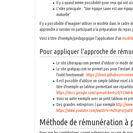
Il y a quand même possibilité pour ceux qui ont 
L’idée principale : “Une équipe saine est une équip
mutuelle”
Il y a possibilité d’imaginer utiliser ce modèle dans le cadre 
apprendre à cuisiner en participant à la préparation du repas p
Voici à titre d'exemple/pédagogique l'application d'un
modèle 
Pour appliquer l'approche de rémun
Le site Liberapay.com permet d'utiliser ce mode de 
Le site gratipay.com ne permet pas pour l'instant d
l'outil fonctionnait :
https://cloud.githubusercont
Il est possible d'utiliser un simple tableur excel à
titre d'exemple un tableur permettant une répartitio
https://docs.google.com/spreadsheets/d/153wK
Voici un autre exemple avec un petit tableau en pré
Des grandes entreprises ( par exemple
http://www
https://www.youtube.com/watch?v=NZKqPoQiaDE
Méthode de rémunération à p
Pour que les contributions soient indemnisées au sein du pro