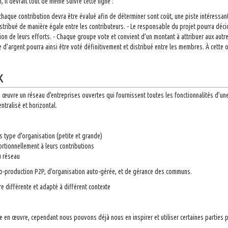
 il devrait tout de même suivre cette ligne :
 chaque contribution devra être évalué afin de déterminer sont coût, une piste intéressan
istribué de manière égale entre les contributeurs. - Le responsable du projet pourra déc
ction de leurs efforts. - Chaque groupe vote et convient d’un montant à attribuer aux a
d’argent pourra ainsi être voté définitivement et distribué entre les membres. À cette o
k
 œuvre un réseau d’entreprises ouvertes qui fournissent toutes les fonctionnalités d’un
tralisé et horizontal.
ts type d’organisation (petite et grande)
ortionnellement à leurs contributions
u réseau
o-production P2P, d’organisation auto-gérée, et de gérance des communs.
e différente et adapté à différent contexte
ttre en œuvre, cependant nous pouvons déjà nous en inspirer et utiliser certaines parties 