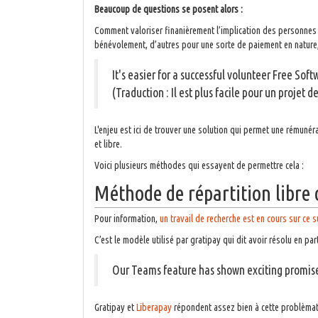
Beaucoup de questions se posent alors :
Comment valoriser finanièrement l’implication des personnes c
bénévolement, d’autres pour une sorte de paiement en nature,
It's easier for a successful volunteer Free Soft
(Traduction : Il est plus facile pour un projet 
L'enjeu est ici de trouver une solution qui permet une rémunéra
et libre.
Voici plusieurs méthodes qui essayent de permettre cela :
Méthode de répartition libre 
Pour information,
un travail de recherche est en cours sur ce s
C’est le modèle utilisé par gratipay qui dit avoir résolu en p
Our Teams feature has shown exciting promise 
Gratipay et
Liberapay
répondent assez bien à cette problèmatiq