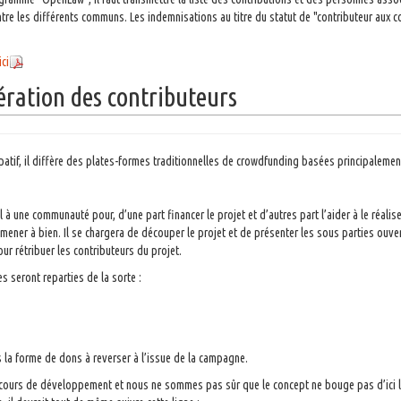
entre les différents communs. Les indemnisations au titre du statut de "contributeur aux c
ici
ration des contributeurs
atif, il diffère des plates-formes traditionnelles de crowdfunding basées principalement
à une communauté pour, d’une part financer le projet et d’autres part l’aider à le réalis
 mener à bien. Il se chargera de découper le projet et de présenter les sous parties o
r rétribuer les contributeurs du projet.
 seront reparties de la sorte :
la forme de dons à reverser à l’issue de la campagne.
en cours de développement et nous ne sommes pas sûr que le concept ne bouge pas d’ici là