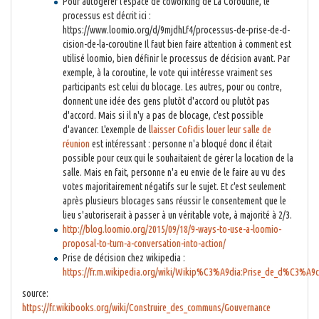
Pour autogérer l'espace de coworking de La Coroutine, le
processus est décrit ici :
https://www.loomio.org/d/9mjdhLf4/processus-de-prise-de-d-
cision-de-la-coroutine Il faut bien faire attention à comment est
utilisé loomio, bien définir le processus de décision avant. Par
exemple, à la coroutine, le vote qui intéresse vraiment ses
participants est celui du blocage. Les autres, pour ou contre,
donnent une idée des gens plutôt d'accord ou plutôt pas
d'accord. Mais si il n'y a pas de blocage, c'est possible
d'avancer. L'exemple de l
laisser Cofidis louer leur salle de
réunion
est intéressant : personne n'a bloqué donc il était
possible pour ceux qui le souhaitaient de gérer la location de la
salle. Mais en fait, personne n'a eu envie de le faire au vu des
votes majoritairement négatifs sur le sujet. Et c'est seulement
après plusieurs blocages sans réussir le consentement que le
lieu s'autoriserait à passer à un véritable vote, à majorité à 2/3.
http://blog.loomio.org/2015/09/18/9-ways-to-use-a-loomio-
proposal-to-turn-a-conversation-into-action/
Prise de décision chez wikipedia :
https://fr.m.wikipedia.org/wiki/Wikip%C3%A9dia:Prise_de_d%C3%A
source:
https://fr.wikibooks.org/wiki/Construire_des_communs/Gouvernance