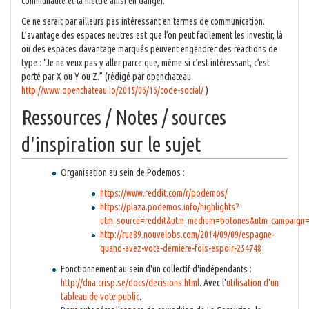
communauté et la mettre ainsi en danger.
Ce ne serait par ailleurs pas intéressant en termes de communication.
L’avantage des espaces neutres est que l’on peut facilement les investir, là
où des espaces davantage marqués peuvent engendrer des réactions de
type : “Je ne veux pas y aller parce que, même si c’est intéressant, c’est
porté par X ou Y ou Z.” (rédigé par openchateau
http://www.openchateau.io/2015/06/16/code-social/
)
Ressources / Notes / sources
d'inspiration sur le sujet
Organisation au sein de Podemos :
https://www.reddit.com/r/podemos/
https://plaza.podemos.info/highlights?
utm_source=reddit&utm_medium=botones&utm_campaign=
http://rue89.nouvelobs.com/2014/09/09/espagne-
quand-avez-vote-derniere-fois-espoir-254748
Fonctionnement au sein d'un collectif d'indépendants :
http://dna.crisp.se/docs/decisions.html
. Avec l'
utilisation d'un
tableau de vote public
.