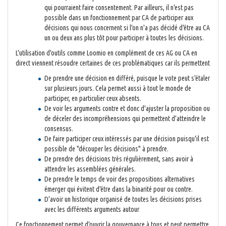
qui pourraient faire consentement. Par ailleurs, il n'est pas
possible dans un fonctionnement par CA de participer aux
décisions qui nous concernent si l'on n'a pas décidé d'être au CA
un ou deux ans plus tôt pour participer à toutes les décisions.
L'utilisation d'outils comme Loomio en complément de ces AG ou CA en
direct viennent résoudre certaines de ces problématiques car ils permettent
De prendre une décision en différé, puisque le vote peut s'étaler
sur plusieurs jours. Cela permet aussi à tout le monde de
participer, en particulier ceux absents.
De voir les arguments contre et donc d'ajuster la proposition ou
de déceler des incompréhensions qui permettent d'atteindre le
consensus.
De faire participer ceux intéressés par une décision puisqu'il est
possible de "découper les décisions" à prendre.
De prendre des décisions très régulièrement, sans avoir à
attendre les assemblées générales.
De prendre le temps de voir des propositions alternatives
émerger qui évitent d'être dans la binarité pour ou contre.
D'avoir un historique organisé de toutes les décisions prises
avec les différents arguments autour
Ce fonctionnement permet d'ouvrir la gouvernance à tous et peut permettre