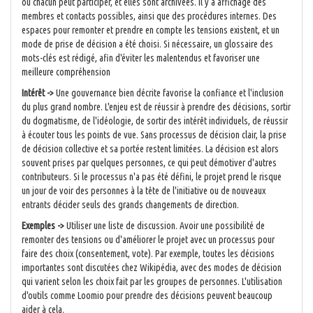
où chacun peut participer, et elles sont archivées. Il y a affichage des
membres et contacts possibles, ainsi que des procédures internes. Des
espaces pour remonter et prendre en compte les tensions existent, et un
mode de prise de décision a été choisi. Si nécessaire, un glossaire des
mots-clés est rédigé, afin d'éviter les malentendus et favoriser une
meilleure compréhension
Intérêt ->
Une gouvernance bien décrite favorise la confiance et l'inclusion
du plus grand nombre. L'enjeu est de réussir à prendre des décisions, sortir
du dogmatisme, de l'idéologie, de sortir des intérêt individuels, de réussir
à écouter tous les points de vue. Sans processus de décision clair, la prise
de décision collective et sa portée restent limitées. La décision est alors
souvent prises par quelques personnes, ce qui peut démotiver d'autres
contributeurs. Si le processus n'a pas été défini, le projet prend le risque
un jour de voir des personnes à la tête de l'initiative ou de nouveaux
entrants décider seuls des grands changements de direction.
Exemples ->
Utiliser une liste de discussion. Avoir une possibilité de
remonter des tensions ou d'améliorer le projet avec un processus pour
faire des choix (consentement, vote). Par exemple, toutes les décisions
importantes sont discutées chez Wikipédia, avec des modes de décision
qui varient selon les choix fait par les groupes de personnes. L'utilisation
d'outils comme Loomio pour prendre des décisions peuvent beaucoup
aider à cela.