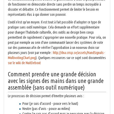
de fonctionner en démocratie directe sans perdre un temps incroyable à
discuter et débattre. Ce fonctionnement permet de limiter le besoin en
représentants élus à qui donner son pouvoir.
L'outil n'est qu'un moyen. Il est tout à fait possible d'adopter ce type de
pratique sans outil numérique. Cela demande un effort supplémentaire
pour changer l'habitude culturelle, des outils au design bien conçu
permettent de rapidement s'approprier une nouvelle pratique. Pour cela, on
peut par exemple au sein d'une communauté lancer des systèmes de vote
sur des panneaux afin de vérifier l'approbation à un nouveau choix sur
plusieurs jours (voir par exemple :
http://dna.crisp.se/assets/HandSignals-
MultivotingChart.png
). Quelques ressources sur ce sujet sont documentées
sur le wiki de NuitDebout
Comment prendre une grande décision
avec les signes des mains dans une grande
assemblée (sans outil numérique)
Le processus de décision permet d'émettre plusieurs avis :
Pour (je suis d'accord - pouce vers le haut)
Neutre (pas d'avis - pouce au milieu)
Contre (je suis pas d'accord mais je peux vivre avec la décision