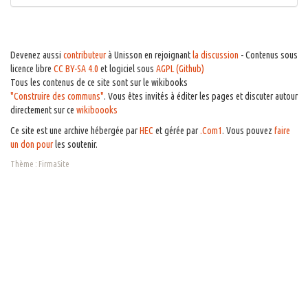
Devenez aussi
contributeur
à Unisson en rejoignant
la discussion
- Contenus sous
licence libre
CC BY-SA 4.0
et logiciel sous
AGPL (Github)
Tous les contenus de ce site sont sur le wikibooks
"Construire des communs"
. Vous êtes invités à éditer les pages et discuter autour
directement sur ce
wikiboooks
Ce site est une archive hébergée par
HEC
et gérée par
.Com1
. Vous pouvez
faire
un don pour
les soutenir.
Thème :
FirmaSite