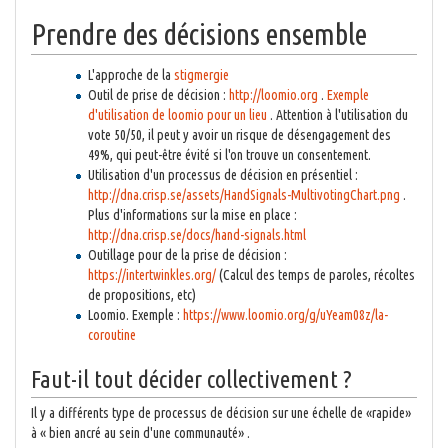
Prendre des décisions ensemble
L'approche de la
stigmergie
Outil de prise de décision :
http://loomio.org
.
Exemple
d'utilisation de loomio pour un lieu
. Attention à l'utilisation du
vote 50/50, il peut y avoir un risque de désengagement des
49%, qui peut-être évité si l'on trouve un consentement.
Utilisation d'un processus de décision en présentiel :
http://dna.crisp.se/assets/HandSignals-MultivotingChart.png
.
Plus d'informations sur la mise en place :
http://dna.crisp.se/docs/hand-signals.html
Outillage pour de la prise de décision :
https://intertwinkles.org/
(Calcul des temps de paroles, récoltes
de propositions, etc)
Loomio. Exemple :
https://www.loomio.org/g/uYeam08z/la-
coroutine
Faut-il tout décider collectivement ?
Il y a différents type de processus de décision sur une échelle de «rapide»
à « bien ancré au sein d'une communauté» .