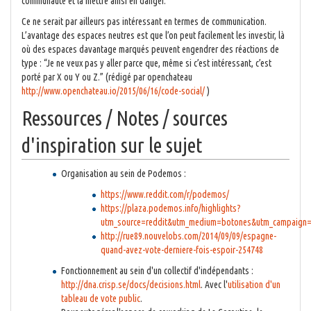
communauté et la mettre ainsi en danger.
Ce ne serait par ailleurs pas intéressant en termes de communication.
L’avantage des espaces neutres est que l’on peut facilement les investir, là
où des espaces davantage marqués peuvent engendrer des réactions de
type : “Je ne veux pas y aller parce que, même si c’est intéressant, c’est
porté par X ou Y ou Z.” (rédigé par openchateau
http://www.openchateau.io/2015/06/16/code-social/
)
Ressources / Notes / sources
d'inspiration sur le sujet
Organisation au sein de Podemos :
https://www.reddit.com/r/podemos/
https://plaza.podemos.info/highlights?
utm_source=reddit&utm_medium=botones&utm_campaign=
http://rue89.nouvelobs.com/2014/09/09/espagne-
quand-avez-vote-derniere-fois-espoir-254748
Fonctionnement au sein d'un collectif d'indépendants :
http://dna.crisp.se/docs/decisions.html
. Avec l'
utilisation d'un
tableau de vote public
.