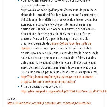
Pour autogérer l'espace de coworking de La Coroutine, le
processus est décrit ici :
https://www.loomio.org/d/9mjdhLf4/processus-de-prise-de-d-
cision-de-la-coroutine Il faut bien faire attention à comment est
utilisé loomio, bien définir le processus de décision avant. Par
exemple, à la coroutine, le vote qui intéresse vraiment ses
participants est celui du blocage. Les autres, pour ou contre,
donnent une idée des gens plutôt d'accord ou plutôt pas
d'accord. Mais si il n'y a pas de blocage, c'est possible
d'avancer. L'exemple de l
laisser Cofidis louer leur salle de
réunion
est intéressant : personne n'a bloqué donc il était
possible pour ceux qui le souhaitaient de gérer la location de la
salle. Mais en fait, personne n'a eu envie de le faire au vu des
votes majoritairement négatifs sur le sujet. Et c'est seulement
après plusieurs blocages sans réussir le consentement que le
lieu s'autoriserait à passer à un véritable vote, à majorité à 2/3.
http://blog.loomio.org/2015/09/18/9-ways-to-use-a-loomio-
proposal-to-turn-a-conversation-into-action/
Prise de décision chez wikipedia :
https://fr.m.wikipedia.org/wiki/Wikip%C3%A9dia:Prise_de_d%C3%A
source:
https://fr.wikibooks.org/wiki/Construire_des_communs/Gouvernance