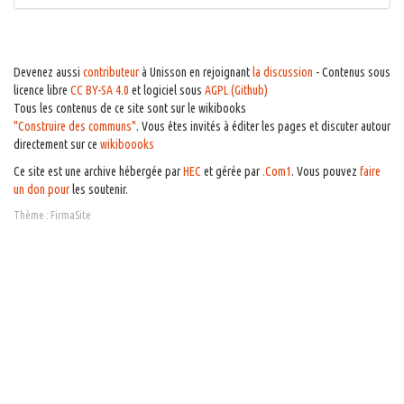
Devenez aussi
contributeur
à Unisson en rejoignant
la discussion
- Contenus sous
licence libre
CC BY-SA 4.0
et logiciel sous
AGPL (Github)
Tous les contenus de ce site sont sur le wikibooks
"Construire des communs"
. Vous êtes invités à éditer les pages et discuter autour
directement sur ce
wikiboooks
Ce site est une archive hébergée par
HEC
et gérée par
.Com1
. Vous pouvez
faire
un don pour
les soutenir.
Thème :
FirmaSite