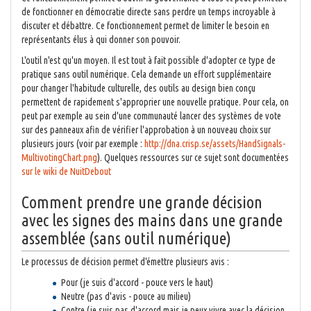
de fonctionner en démocratie directe sans perdre un temps incroyable à
discuter et débattre. Ce fonctionnement permet de limiter le besoin en
représentants élus à qui donner son pouvoir.
L'outil n'est qu'un moyen. Il est tout à fait possible d'adopter ce type de
pratique sans outil numérique. Cela demande un effort supplémentaire
pour changer l'habitude culturelle, des outils au design bien conçu
permettent de rapidement s'approprier une nouvelle pratique. Pour cela, on
peut par exemple au sein d'une communauté lancer des systèmes de vote
sur des panneaux afin de vérifier l'approbation à un nouveau choix sur
plusieurs jours (voir par exemple :
http://dna.crisp.se/assets/HandSignals-
MultivotingChart.png
). Quelques ressources sur ce sujet sont documentées
sur le wiki de NuitDebout
Comment prendre une grande décision
avec les signes des mains dans une grande
assemblée (sans outil numérique)
Le processus de décision permet d'émettre plusieurs avis :
Pour (je suis d'accord - pouce vers le haut)
Neutre (pas d'avis - pouce au milieu)
Contre (je suis pas d'accord mais je peux vivre avec la décision