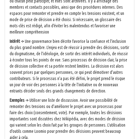
où chacun peut participer, et elles sont archivées. Il y a affichage des
membres et contacts possibles, ainsi que des procédures internes. Des
espaces pour remonter et prendre en compte les tensions existent, et un
mode de prise de décision a été choisi. Si nécessaire, un glossaire des
mots-clés est rédigé, afin d'éviter les malentendus et favoriser une
meilleure compréhension
Intérêt ->
Une gouvernance bien décrite favorise la confiance et l'inclusion
du plus grand nombre. L'enjeu est de réussir à prendre des décisions, sortir
du dogmatisme, de l'idéologie, de sortir des intérêt individuels, de réussir
à écouter tous les points de vue. Sans processus de décision clair, la prise
de décision collective et sa portée restent limitées. La décision est alors
souvent prises par quelques personnes, ce qui peut démotiver d'autres
contributeurs. Si le processus n'a pas été défini, le projet prend le risque
un jour de voir des personnes à la tête de l'initiative ou de nouveaux
entrants décider seuls des grands changements de direction.
Exemples ->
Utiliser une liste de discussion. Avoir une possibilité de
remonter des tensions ou d'améliorer le projet avec un processus pour
faire des choix (consentement, vote). Par exemple, toutes les décisions
importantes sont discutées chez Wikipédia, avec des modes de décision
qui varient selon les choix fait par les groupes de personnes. L'utilisation
d'outils comme Loomio pour prendre des décisions peuvent beaucoup
aider à cela.