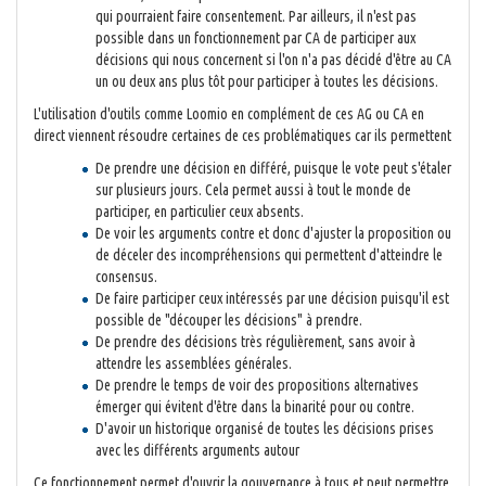
qui pourraient faire consentement. Par ailleurs, il n'est pas
possible dans un fonctionnement par CA de participer aux
décisions qui nous concernent si l'on n'a pas décidé d'être au CA
un ou deux ans plus tôt pour participer à toutes les décisions.
L'utilisation d'outils comme Loomio en complément de ces AG ou CA en
direct viennent résoudre certaines de ces problématiques car ils permettent
De prendre une décision en différé, puisque le vote peut s'étaler
sur plusieurs jours. Cela permet aussi à tout le monde de
participer, en particulier ceux absents.
De voir les arguments contre et donc d'ajuster la proposition ou
de déceler des incompréhensions qui permettent d'atteindre le
consensus.
De faire participer ceux intéressés par une décision puisqu'il est
possible de "découper les décisions" à prendre.
De prendre des décisions très régulièrement, sans avoir à
attendre les assemblées générales.
De prendre le temps de voir des propositions alternatives
émerger qui évitent d'être dans la binarité pour ou contre.
D'avoir un historique organisé de toutes les décisions prises
avec les différents arguments autour
Ce fonctionnement permet d'ouvrir la gouvernance à tous et peut permettre