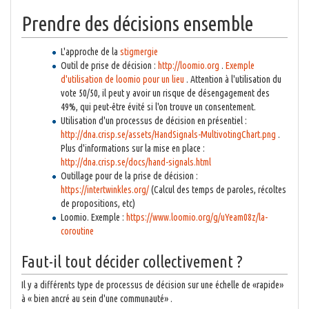
Prendre des décisions ensemble
L'approche de la
stigmergie
Outil de prise de décision :
http://loomio.org
.
Exemple
d'utilisation de loomio pour un lieu
. Attention à l'utilisation du
vote 50/50, il peut y avoir un risque de désengagement des
49%, qui peut-être évité si l'on trouve un consentement.
Utilisation d'un processus de décision en présentiel :
http://dna.crisp.se/assets/HandSignals-MultivotingChart.png
.
Plus d'informations sur la mise en place :
http://dna.crisp.se/docs/hand-signals.html
Outillage pour de la prise de décision :
https://intertwinkles.org/
(Calcul des temps de paroles, récoltes
de propositions, etc)
Loomio. Exemple :
https://www.loomio.org/g/uYeam08z/la-
coroutine
Faut-il tout décider collectivement ?
Il y a différents type de processus de décision sur une échelle de «rapide»
à « bien ancré au sein d'une communauté» .