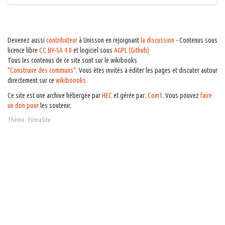
Devenez aussi
contributeur
à Unisson en rejoignant
la discussion
- Contenus sous
licence libre
CC BY-SA 4.0
et logiciel sous
AGPL (Github)
Tous les contenus de ce site sont sur le wikibooks
"Construire des communs"
. Vous êtes invités à éditer les pages et discuter autour
directement sur ce
wikiboooks
Ce site est une archive hébergée par
HEC
et gérée par
.Com1
. Vous pouvez
faire
un don pour
les soutenir.
Thème :
FirmaSite