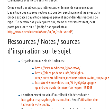
communauté et la mettre ainsi en danger.
Ce ne serait par ailleurs pas intéressant en termes de communication.
L’avantage des espaces neutres est que l’on peut facilement les investir, là
où des espaces davantage marqués peuvent engendrer des réactions de
type : “Je ne veux pas y aller parce que, même si c’est intéressant, c’est
porté par X ou Y ou Z.” (rédigé par openchateau
http://www.openchateau.io/2015/06/16/code-social/
)
Ressources / Notes / sources
d'inspiration sur le sujet
Organisation au sein de Podemos :
https://www.reddit.com/r/podemos/
https://plaza.podemos.info/highlights?
utm_source=reddit&utm_medium=botones&utm_campaign=
http://rue89.nouvelobs.com/2014/09/09/espagne-
quand-avez-vote-derniere-fois-espoir-254748
Fonctionnement au sein d'un collectif d'indépendants :
http://dna.crisp.se/docs/decisions.html
. Avec l'
utilisation d'un
tableau de vote public
.