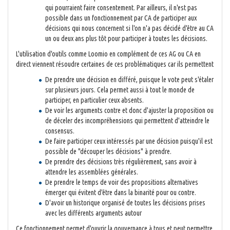
qui pourraient faire consentement. Par ailleurs, il n'est pas
possible dans un fonctionnement par CA de participer aux
décisions qui nous concernent si l'on n'a pas décidé d'être au CA
un ou deux ans plus tôt pour participer à toutes les décisions.
L'utilisation d'outils comme Loomio en complément de ces AG ou CA en
direct viennent résoudre certaines de ces problématiques car ils permettent
De prendre une décision en différé, puisque le vote peut s'étaler
sur plusieurs jours. Cela permet aussi à tout le monde de
participer, en particulier ceux absents.
De voir les arguments contre et donc d'ajuster la proposition ou
de déceler des incompréhensions qui permettent d'atteindre le
consensus.
De faire participer ceux intéressés par une décision puisqu'il est
possible de "découper les décisions" à prendre.
De prendre des décisions très régulièrement, sans avoir à
attendre les assemblées générales.
De prendre le temps de voir des propositions alternatives
émerger qui évitent d'être dans la binarité pour ou contre.
D'avoir un historique organisé de toutes les décisions prises
avec les différents arguments autour
Ce fonctionnement permet d'ouvrir la gouvernance à tous et peut permettre