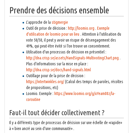
Prendre des décisions ensemble
L'approche de la
stigmergie
Outil de prise de décision :
http://loomio.org
.
Exemple
d'utilisation de loomio pour un lieu
. Attention à l'utilisation du
vote 50/50, il peut y avoir un risque de désengagement des
49%, qui peut-être évité si l'on trouve un consentement.
Utilisation d'un processus de décision en présentiel :
http://dna.crisp.se/assets/HandSignals-MultivotingChart.png
.
Plus d'informations sur la mise en place :
http://dna.crisp.se/docs/hand-signals.html
Outillage pour de la prise de décision :
https://intertwinkles.org/
(Calcul des temps de paroles, récoltes
de propositions, etc)
Loomio. Exemple :
https://www.loomio.org/g/uYeam08z/la-
coroutine
Faut-il tout décider collectivement ?
Il y a différents type de processus de décision sur une échelle de «rapide»
à « bien ancré au sein d'une communauté» .