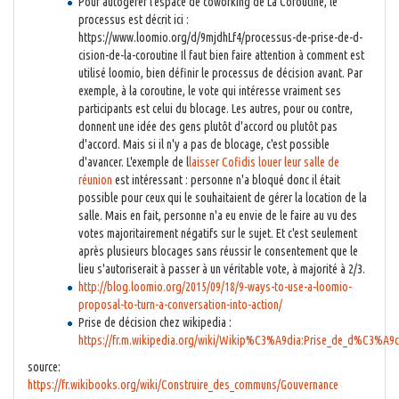
Pour autogérer l'espace de coworking de La Coroutine, le
processus est décrit ici :
https://www.loomio.org/d/9mjdhLf4/processus-de-prise-de-d-
cision-de-la-coroutine Il faut bien faire attention à comment est
utilisé loomio, bien définir le processus de décision avant. Par
exemple, à la coroutine, le vote qui intéresse vraiment ses
participants est celui du blocage. Les autres, pour ou contre,
donnent une idée des gens plutôt d'accord ou plutôt pas
d'accord. Mais si il n'y a pas de blocage, c'est possible
d'avancer. L'exemple de l
laisser Cofidis louer leur salle de
réunion
est intéressant : personne n'a bloqué donc il était
possible pour ceux qui le souhaitaient de gérer la location de la
salle. Mais en fait, personne n'a eu envie de le faire au vu des
votes majoritairement négatifs sur le sujet. Et c'est seulement
après plusieurs blocages sans réussir le consentement que le
lieu s'autoriserait à passer à un véritable vote, à majorité à 2/3.
http://blog.loomio.org/2015/09/18/9-ways-to-use-a-loomio-
proposal-to-turn-a-conversation-into-action/
Prise de décision chez wikipedia :
https://fr.m.wikipedia.org/wiki/Wikip%C3%A9dia:Prise_de_d%C3%A
source:
https://fr.wikibooks.org/wiki/Construire_des_communs/Gouvernance