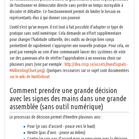
de fonctionner en démocratie directe sans perdre un temps incroyable à
discuter et débattre. Ce fonctionnement permet de limiter le besoin en
représentants élus à qui donner son pouvoir.
L'outil n'est qu'un moyen. Il est tout à fait possible d'adopter ce type de
pratique sans outil numérique. Cela demande un effort supplémentaire
pour changer l'habitude culturelle, des outils au design bien conçu
permettent de rapidement s'approprier une nouvelle pratique. Pour cela, on
peut par exemple au sein d'une communauté lancer des systèmes de vote
sur des panneaux afin de vérifier l'approbation à un nouveau choix sur
plusieurs jours (voir par exemple :
http://dna.crisp.se/assets/HandSignals-
MultivotingChart.png
). Quelques ressources sur ce sujet sont documentées
sur le wiki de NuitDebout
Comment prendre une grande décision
avec les signes des mains dans une grande
assemblée (sans outil numérique)
Le processus de décision permet d'émettre plusieurs avis :
Pour (je suis d'accord - pouce vers le haut)
Neutre (pas d'avis - pouce au milieu)
Contre (je suis pas d'accord mais je peux vivre avec la décision