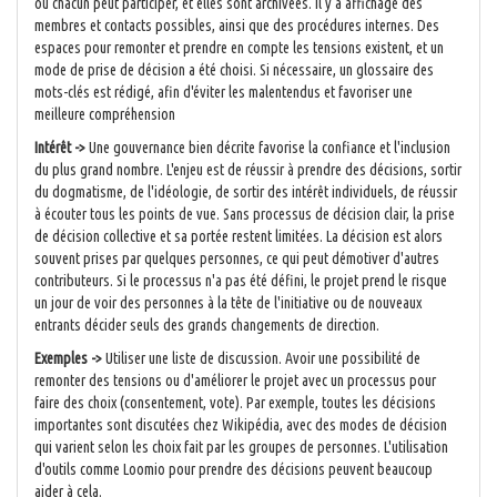
où chacun peut participer, et elles sont archivées. Il y a affichage des
membres et contacts possibles, ainsi que des procédures internes. Des
espaces pour remonter et prendre en compte les tensions existent, et un
mode de prise de décision a été choisi. Si nécessaire, un glossaire des
mots-clés est rédigé, afin d'éviter les malentendus et favoriser une
meilleure compréhension
Intérêt ->
Une gouvernance bien décrite favorise la confiance et l'inclusion
du plus grand nombre. L'enjeu est de réussir à prendre des décisions, sortir
du dogmatisme, de l'idéologie, de sortir des intérêt individuels, de réussir
à écouter tous les points de vue. Sans processus de décision clair, la prise
de décision collective et sa portée restent limitées. La décision est alors
souvent prises par quelques personnes, ce qui peut démotiver d'autres
contributeurs. Si le processus n'a pas été défini, le projet prend le risque
un jour de voir des personnes à la tête de l'initiative ou de nouveaux
entrants décider seuls des grands changements de direction.
Exemples ->
Utiliser une liste de discussion. Avoir une possibilité de
remonter des tensions ou d'améliorer le projet avec un processus pour
faire des choix (consentement, vote). Par exemple, toutes les décisions
importantes sont discutées chez Wikipédia, avec des modes de décision
qui varient selon les choix fait par les groupes de personnes. L'utilisation
d'outils comme Loomio pour prendre des décisions peuvent beaucoup
aider à cela.