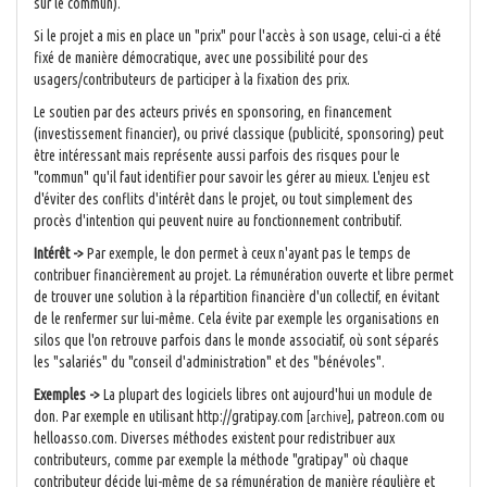
sur le commun).
Si le projet a mis en place un "prix" pour l'accès à son usage, celui-ci a été
fixé de manière démocratique, avec une possibilité pour des
usagers/contributeurs de participer à la fixation des prix.
Le soutien par des acteurs privés en sponsoring, en financement
(investissement financier), ou privé classique (publicité, sponsoring) peut
être intéressant mais représente aussi parfois des risques pour le
"commun" qu'il faut identifier pour savoir les gérer au mieux. L'enjeu est
d'éviter des conflits d'intérêt dans le projet, ou tout simplement des
procès d'intention qui peuvent nuire au fonctionnement contributif.
Intérêt ->
Par exemple, le don permet à ceux n'ayant pas le temps de
contribuer financièrement au projet. La rémunération ouverte et libre permet
de trouver une solution à la répartition financière d'un collectif, en évitant
de le renfermer sur lui-même. Cela évite par exemple les organisations en
silos que l'on retrouve parfois dans le monde associatif, où sont séparés
les "salariés" du "conseil d'administration" et des "bénévoles".
Exemples ->
La plupart des logiciels libres ont aujourd'hui un module de
don. Par exemple en utilisant http://gratipay.com
, patreon.com ou
[archive]
helloasso.com. Diverses méthodes existent pour redistribuer aux
contributeurs, comme par exemple la méthode "gratipay" où chaque
contributeur décide lui-même de sa rémunération de manière régulière et