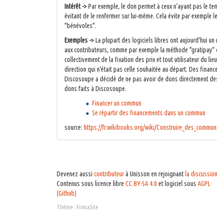
Intérêt ->
Par exemple, le don permet à ceux n'ayant pas le temp
évitant de le renfermer sur lui-même. Cela évite par exemple l
"bénévoles".
Exemples ->
La plupart des logiciels libres ont aujourd'hui u
aux contributeurs, comme par exemple la méthode "gratipay" 
collectivement de la fixation des prix et tout utilisateur du l
direction qui n'était pas celle souhaitée au départ. Des fina
Discosoupe a décidé de ne pas avoir de dons directement des g
dons faits à Discosoupe.
Financer un commun
Se répartir des financements dans un commun
source:
https://fr.wikibooks.org/wiki/Construire_des_commu
Devenez aussi
contributeur
à Unisson en rejoignant
la discussio
Contenus sous licence libre
CC BY-SA 4.0
et logiciel sous
AGPL
(Github)
Thème :
FirmaSite