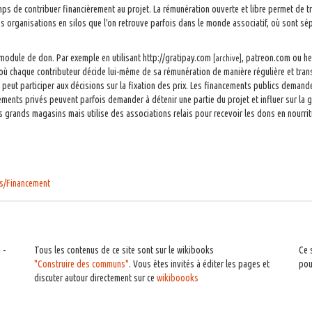
s de contribuer financièrement au projet. La rémunération ouverte et libre permet de trou
es organisations en silos que l'on retrouve parfois dans le monde associatif, où sont sép
n module de don. Par exemple en utilisant http://gratipay.com
, patreon.com ou he
[archive]
où chaque contributeur décide lui-même de sa rémunération de manière régulière et tra
ieu peut participer aux décisions sur la fixation des prix. Les financements publics deman
ncements privés peuvent parfois demander à détenir une partie du projet et influer sur la
rands magasins mais utilise des associations relais pour recevoir les dons en nourriture
ns/Financement
n
-
Tous les contenus de ce site sont sur le wikibooks
Ce 
"Construire des communs"
. Vous êtes invités à éditer les pages et
po
discuter autour directement sur ce
wikiboooks