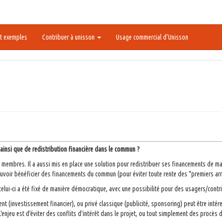
t exemples
Contribuer à unisson
Usage commercial d’Unisson
ainsi que de redistribution financière dans le commun ?
 membres. Il a aussi mis en place une solution pour redistribuer ses financements de m
ouvoir bénéficier des financements du commun (pour éviter toute rente des "premiers ar
 celui-ci a été fixé de manière démocratique, avec une possibilité pour des usagers/contrib
nt (investissement financier), ou privé classique (publicité, sponsoring) peut être inté
L'enjeu est d'éviter des conflits d'intérêt dans le projet, ou tout simplement des procès 