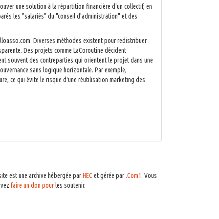
ver une solution à la répartition financière d'un collectif, en
arés les "salariés" du "conseil d'administration" et des
lloasso.com. Diverses méthodes existent pour redistribuer
nsparente. Des projets comme LaCoroutine décident
dent souvent des contreparties qui orientent le projet dans une
 gouvernance sans logique horizontale. Par exemple,
, ce qui évite le risque d'une réutilisation marketing des
site est une archive hébergée par
HEC
et gérée par
.Com1
. Vous
uvez
faire un don pour
les soutenir.